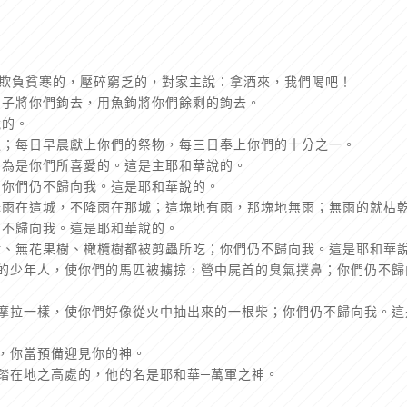
們欺負貧寒的，壓碎窮乏的，對家主說：拿酒來，我們喝吧！
鉤子將你們鉤去，用魚鉤將你們餘剩的鉤去。
說的。
過；每日早晨獻上你們的祭物，每三日奉上你們的十分之一。
因為是你們所喜愛的。這是主耶和華說的。
，你們仍不歸向我。這是耶和華說的。
降雨在這城，不降雨在那城；這塊地有雨，那塊地無雨；無雨的就枯
仍不歸向我。這是耶和華說的。
樹、無花果樹、橄欖樹都被剪蟲所吃；你們仍不歸向我。這是耶和華
們的少年人，使你們的馬匹被擄掠，營中屍首的臭氣撲鼻；你們仍不歸
蛾摩拉一樣，使你們好像從火中抽出來的一根柴；你們仍不歸向我。這
行，你當預備迎見你的神。
腳踏在地之高處的，他的名是耶和華─萬軍之神。