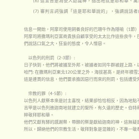
(6) 這宣告是為使人認識神，指出祂就是耶和華、萬
(7) 審判言詞強調「這是耶和華說的」，強調說話者的
信息一開始，阿摩司使用飼養良好的巴珊牛作為隱喻（1節
阿摩司將撒瑪利亞富商貴族自顧享受的太太比作這些良牛，巴
們說話口氣之大，狂妄的態度，令人憎惡。
以色列的刑罰（2-3節）:
日子快到，他們將被擄至外邦。被擄者如同牛群被趕上路，
哈門: 在撒瑪利亞東北120公里之外，海拔甚高，是終年積
這是連貫的信息，他們要承擔因惡行而來的刑罰，包括遭受外
宗教的罪（4-5節）:
以色列人獻祭本來是討主喜悅，結果卻恰恰相反，因為地點
吉甲是以色列進迦南地就建立的聖所，有久遠的歷史。伯特
粹敬拜耶和華。
他們又獻有酵的感謝祭，帶酵的祭是獻給迦南的神，這無疑
所以，歸納他們的宗教生活，敬拜對象是混雜的，不專一敬