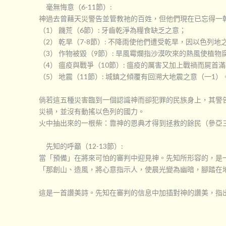
毫無悔意（6-11節）:
神過去曾藉天災警告並管教祂的百姓，但他們現在已忘得一
（1） 饑荒（6節）: 牙齒乾淨為糧食缺乏之意；
（2） 乾旱（7-8節）: 不降雨使他們遭受乾旱，因以色列
（3） 作物被毀（9節）: 旱風霉爛指沙漠吹來的熱風使植物
（4） 瘟疫與戰爭（10節）: 瘟疫的厲害又加上戰禍而屍首
（5） 地震（11節）: 城鎮之傾覆有回溯大地震之意（一1）
倘若這五種災害臨到一個認識神而卻犯罪的民族身上，其警
災禍，並沒有動搖以色列的國力。
火中抽出來的一根柴：靠神的恩典才得到拯救的餘民（參亞
先知的呼籲（12-13節）:
當「預備」在將來可怕的審判中迎見神。先知所形容的，是
「那創山、造風，將心意指示人，使晨光變為幽暗，腳踏在
這是一首讚美詩。先知在審判的信息中加插對神的讚美，指出