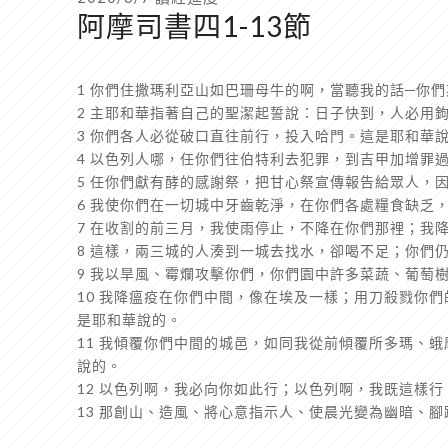
阿摩司書四1-13節
1 你們住撒瑪利亞山如巴珊母牛的啊，當聽我的話─你
2 主耶和華指著自己的聖潔起誓說：日子快到，人必用
3 你們各人必從破口直往前行，投入哈門。這是耶和華
4 以色列人哪，任你們往伯特利去犯罪，到吉甲加增罪
5 任你們獻有酵的感謝祭，把甘心祭宣傳報告給眾人，
6 我使你們在一切城中牙齒乾淨，在你們各處糧食缺乏
7 在收割的前三月，我使雨停止，不降在你們那裡；我
8 這樣，兩三城的人湊到一城去找水，卻喝不足；你們
9 我以旱風、霉爛攻擊你們，你們園中許多菜蔬、葡萄
10 我降瘟疫在你們中間，像在埃及一樣；用刀殺戮你
是耶和華說的。
11 我傾覆你們中間的城邑，如同我從前傾覆所多瑪、
說的。
12 以色列啊，我必向你如此行；以色列啊，我既這樣
13 那創山、造風、將心意指示人、使晨光變為幽暗、