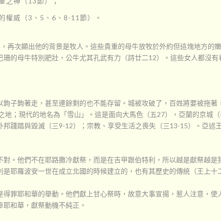
軍之神（13節）；
權威（3、5、6、8-11節）。
），再次顯出他的背景是牧人。這些貴重的母牛放牧於外約但這塊地方的嫩
珊的母牛特別肥壯，公牛尤其孔武有力（詩廿二12）。這些女人都沒有
以鉤子鉤著走，甚至連餘剩的也不能存留。城被攻破了，百姓將要被拖著
雪之地；現代的地名為「雪山」。這是面向大馬色（五27），亞蘭的京城（
邦踐踏與毀滅（三9-12）；宗教、享受生活之喪失（三13-15）。亞
不對。他們不在耶路撒冷獻祭，而是在吉甲跟伯特利，所以越是獻祭越是
利是耶羅波安一世在成立北國的時候建立的，也有其歷史的傳統（王上十二
是得罪耶和華的舉動。他們獻上甘心祭時，故意大事宣揚，惹人注意，使
奉耶和華，獻祭動機不純正。