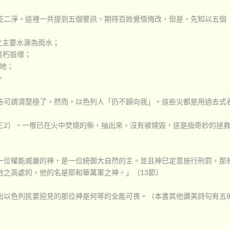
乾二淨。這裡一共提到五個警訊，期待百姓覺悟悔改，但是，先知以五個
地之主要水源為雨水；
腐朽毀壞；
滿地；
。
告可謂清楚極了。然而，以色列人「仍不歸向我」。這些災都是用過去式
三2）。一根已在火中焚燒的柴，抽出來，沒有被燒毀，這是指奇妙的拯
一位權能威嚴的神，是一位統御大自然的主。並且神已定意施行刑罰，那
地之高處的，他的名是耶和華萬軍之神。」（13節）
以色列民要迎見的那位神是何等的全能可畏。（本書其他讚美詩句有五8-9