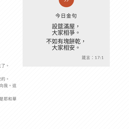
今日金句
設筵滿屋，
大家相爭。
不如有塊餅乾，
大家相安。
箴言：17:1
乾了。
說的。
向我。這
是耶和華