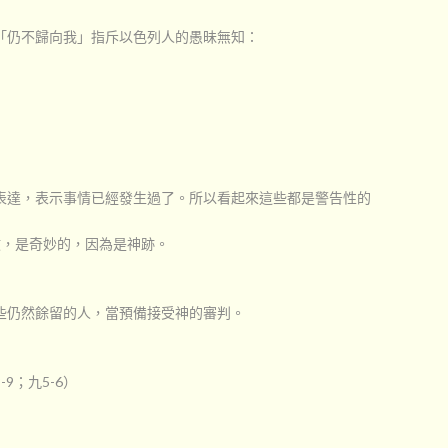
「仍不歸向我」指斥以色列人的愚昧無知：
表達，表示事情已經發生過了。所以看起來這些都是警告性的
救，是奇妙的，因為是神跡。
些仍然餘留的人，當預備接受神的審判。
；九5-6）