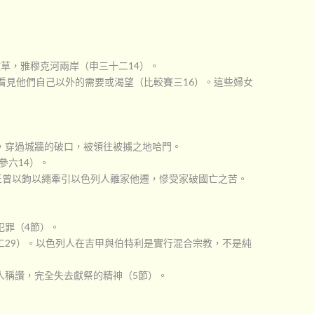
草，雅穆克河兩岸（申三十二14）。
看見他們自己以外的需要或渴望（比較賽三16）。這些婦女
，穿過城牆的破口，被領往被擄之地哈門。
參六14）。
述王曾以鉤以繩牽引以色列人離家他遷，慘受家破國亡之苦。
犯罪（4節）。
29）。以色列人在吉甲與伯特利是實行混合宗教，不是純
人稱讚，完全失去獻祭的精神（5節）。