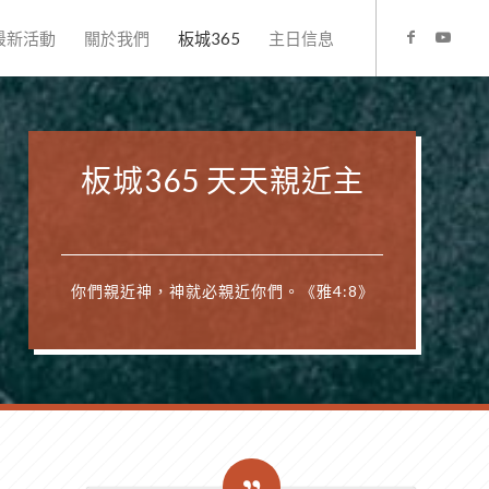
最新活動
關於我們
板城365
主日信息
板城365 天天親近主
你們親近神，神就必親近你們。《雅4:8》