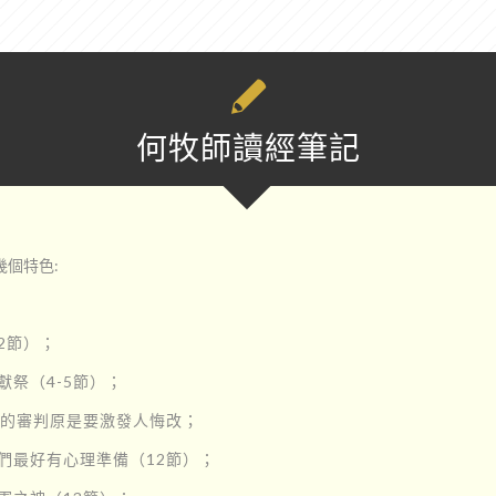
何牧師讀經筆記
個特色:
；
2節）；
獻祭（4-5節）；
述神的審判原是要激發人悔改；
他們最好有心理準備（12節）；