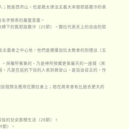
人；她是西奈山，也是猶太律法主義大本營耶路撒冷的表
這名字預表的屬靈意義。
縛下的舊耶路撒冷（25節）。撒拉代表天上的自由的耶
法主義者之中心地，他們是攪擾加拉太教會的割禮派（五
2）。保羅所著重的，乃是神所預備更美屬天的一座城（來
母，凡是在這約下信的人來到錫安山，是自由自主的，作
把這個預言應用在撒拉身上；她在將來會有比過去更大的
役的兒女那樣生活（28節）。
9節）。