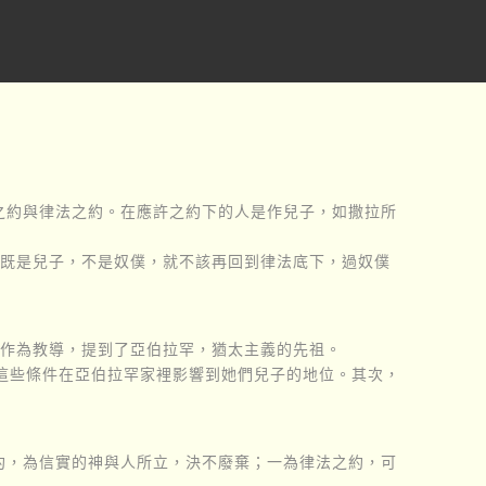
之約與律法之約。在應許之約下的人是作兒子，如撒拉所
們既是兒子，不是奴僕，就不該再回到律法底下，過奴僕
事作為教導，提到了亞伯拉罕，猶太主義的先祖。
這些條件在亞伯拉罕家裡影響到她們兒子的地位。其次，
約，為信實的神與人所立，決不廢棄；一為律法之約，可