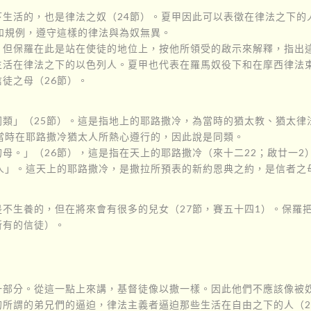
下生活的，也是律法之奴（24節）。夏甲因此可以表徵在律法之下的
和規例，遵守這樣的律法與為奴無異。
，但保羅在此是站在使徒的地位上，按他所領受的啟示來解釋，指出
生活在律法之下的以色列人。夏甲也代表在羅馬奴役下和在摩西律法束
徒之母（26節）。
同類」（25節）。這是指地上的耶路撒冷，為當時的猶太教、猶太律
為當時在耶路撒冷猶太人所熱心遵行的，因此說是同類。
母。」（26節），這是指在天上的耶路撒冷（來十二22；啟廿一
的人」。這天上的耶路撒冷，是撒拉所預表的新約恩典之約，是信者之
不生養的，但在將來會有很多的兒女（27節，賽五十四1）。保羅
所有的信徒）。
部分。從這一點上來講，基督徒像以撒一樣。因此他們不應該像被奴
所謂的弟兄們的逼迫，律法主義者逼迫那些生活在自由之下的人（2