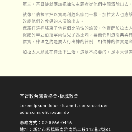
第三，基督徒就應該把律法主義者從他們中間清除出去，
就像亞伯拉罕把以實瑪利趕出家門一樣，加拉太人也應
改變他們的教導的人清除出去。
保羅在這裡結束了他這個比喻性的論證，他提醒加拉太人
保羅列舉亞伯拉罕兩個兒子為比喻，要他們知道恩典與
信實，律法之約是要人行出神的律例。相信神的信實是
加拉太人願意在律法下生活，這是不必要的，是本末倒
基督教台灣貴格會-板城教會
Lorem ipsum dolor sit amet, consectetuer
adipiscing elit ipsum do
聯絡方式：
02-8966-0446
地址：
新北市板橋區南雅南路二段142巷2號B1