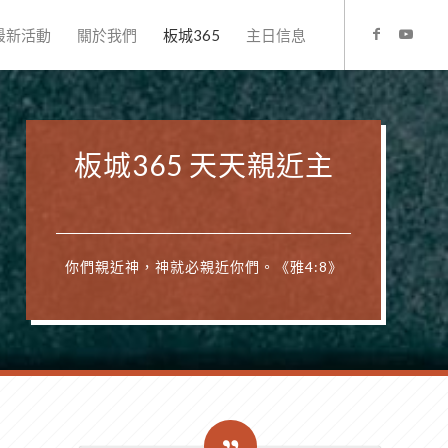
最新活動
關於我們
板城365
主日信息
板城365 天天親近主
你們親近神，神就必親近你們。《雅4:8》