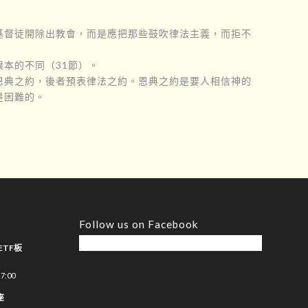
基督徒開除出教會，而是應把那些鼓吹律法主義，而拒不
本的不同（31節）。
恩典之約，後者預表律法之約。恩典之約是要人相信神的
是困難的。
Follow us on Facebook
ETF板
7:00
座