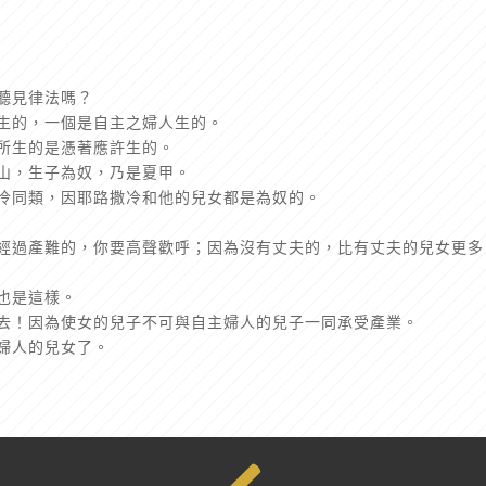
有聽見律法嗎？
女生的，一個是自主之婦人生的。
人所生的是憑著應許生的。
乃山，生子為奴，乃是夏甲。
撒冷同類，因耶路撒冷和他的兒女都是為奴的。
曾經過產難的，你要高聲歡呼；因為沒有丈夫的，比有丈夫的兒女更多
也是這樣。
出去！因為使女的兒子不可與自主婦人的兒子一同承受產業。
主婦人的兒女了。