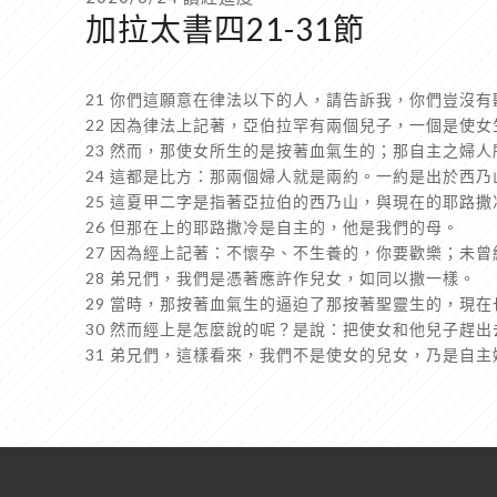
加拉太書四21-31節
21 你們這願意在律法以下的人，請告訴我，你們豈沒
22 因為律法上記著，亞伯拉罕有兩個兒子，一個是使
23 然而，那使女所生的是按著血氣生的；那自主之婦
24 這都是比方：那兩個婦人就是兩約。一約是出於西
25 這夏甲二字是指著亞拉伯的西乃山，與現在的耶路
26 但那在上的耶路撒冷是自主的，他是我們的母。
27 因為經上記著：不懷孕、不生養的，你要歡樂；未
28 弟兄們，我們是憑著應許作兒女，如同以撒一樣。
29 當時，那按著血氣生的逼迫了那按著聖靈生的，現在
30 然而經上是怎麼說的呢？是說：把使女和他兒子趕
31 弟兄們，這樣看來，我們不是使女的兒女，乃是自