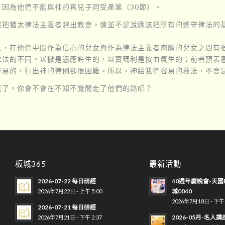
因為他們不能與神的真兒子同受產業（30節）。
該把猶太律法主義者趕出教會。這並不是說應該把所有的遵守律法的
，在他們中間作為信心的兒女與作為律法主義者肉體的兒女之間有根
律法的不同。以撒是憑應許生的，以實瑪利是按血氣生的；前者預表
容易的，行出神的律例卻很困難。所以，神給我們容易的救法，不會
置了。你會不會在不知不覺間走了他們的路呢？
板城365
最新活動
2026-07-22 每日研經
40週年慶晚會-天國
城0040
2026年7月22日 - 上午 5:00
2026年7月18日 - 下午 
2026-07-21 每日研經
2026-05月-名人講
2026年7月21日 - 下午 2:37