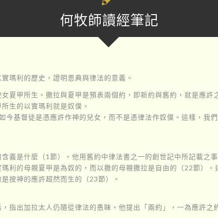
何牧師讀經筆記
以實瑪利的歷史，證明恩典與律法的意義。
使女夏甲所生。撒拉與夏甲是預表兩個約，即新約與舊約，就是應許
甲所生的以實瑪利就是奴僕。
，如今基督徒是憑應許作神的兒女，而不是憑律法作奴僕。這樣，我
的含義是什麼（1節）。他用舊約中律法書之一的創世記中所記載之
實瑪利的母親夏甲是為奴的，而以撒的母親撒拉是自由的（22節）。
是按神的應許超然而生的（23節）。
活，指出加拉太人仍隨從律法的愚昧。他提出「兩約」，一為應許之