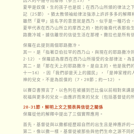
因人的不遵守而廢除（參三15）。
夏甲是奴僕，生的孩子也是奴；在西乃山所頒的律法之
記（25節）。猶太教領袖給律法強添上許許多多的解釋
雖然「夏甲」這名字的意思就是西乃，似乎是一種巧合
夏甲代表在西乃山所立的摩西之約，她的後裔代表那些
路撒冷城，據信離世的信徒生活在那裡。撒拉也是所有信
保羅在此提到兩個耶路撒冷。
其一，是「指著亞伯拉罕的西乃山，與現在的耶路撒冷
2-12）。保羅認為摩西在西乃山所接受的全部律法，
其二，是「那在天上的耶路撒冷，是自主的，他是我們的
十一16），因「我們卻是天上的國民」，「是神家裡
神的兒女，不是為奴僕的（7，28節；約一12）。
以賽亞書預言了，以色列在被擄到巴比倫以前相對來講是
祝福與更多的兒女－由應許而來的兒女（包括基督徒的
28-31節，解明上文之預表與信徒之關係
保羅從他的解釋中提出了三個實際應用。
首先，基督徒與以撒都經歷超自然的出生且是神應許的一
第二，像以撒一樣，基督徒被那些與他們生命之源不同的