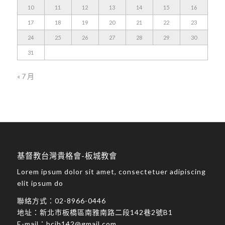
10
11
12
13
14
15
16
17
18
19
20
21
22
23
24
25
26
27
28
29
30
31
« 7 月
基督教台灣貴格會-板城教會
Lorem ipsum dolor sit amet, consectetuer adipiscing
elit ipsum do
聯絡方式：
02-8966-0446
地址：
新北市板橋區南雅南路二段142巷2號B1
E-mail：
bcjh142@gmail.com